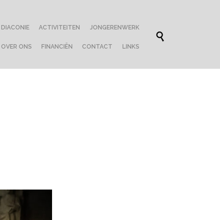
Skip
DIACONIE
ACTIVITEITEN
JONGERENWERK
to

content
OVER ONS
FINANCIËN
CONTACT
LINKS