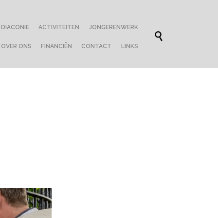
Skip
DIACONIE
ACTIVITEITEN
JONGERENWERK
to

content
OVER ONS
FINANCIËN
CONTACT
LINKS