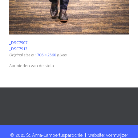
_DSC7907
_DSC7913
Original size is
1706 × 2560
pixels
Aanbieden van de stola
© 2021 St. Anna-Lambertusparochie | website:
vormwijzer