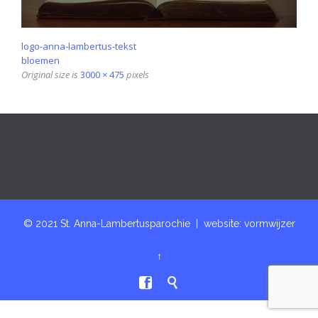
logo-anna-lambertus-tekst
bloemen
Original size is
3000 × 475
pixels
© 2021 St. Anna-Lambertusparochie | website:
vormwijzer
↑

