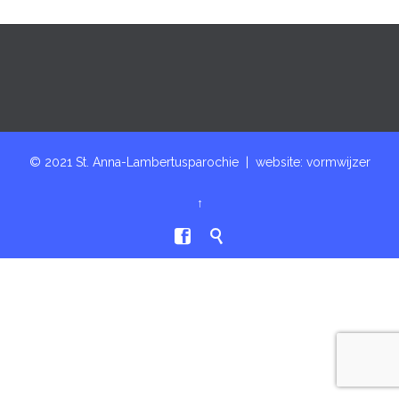
© 2021 St. Anna-Lambertusparochie | website:
vormwijzer
↑

