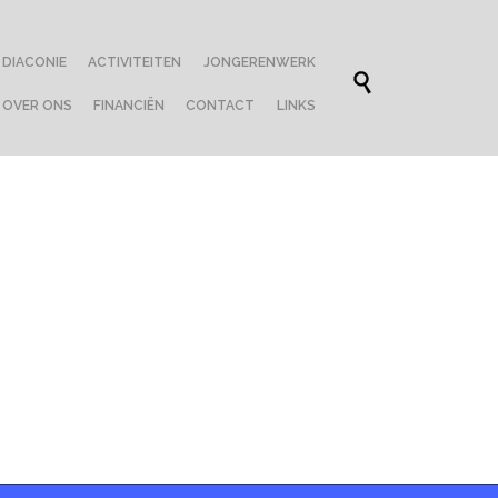
Skip
DIACONIE
ACTIVITEITEN
JONGERENWERK
to

content
OVER ONS
FINANCIËN
CONTACT
LINKS