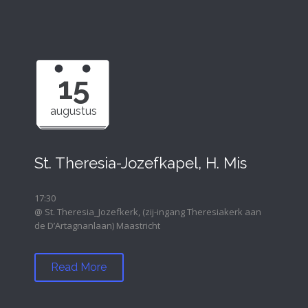
15
augustus
St. Theresia-Jozefkapel, H. Mis
17:30
@ St. Theresia_Jozefkerk, (zij-ingang Theresiakerk aan
de D’Artagnanlaan) Maastricht
Read More