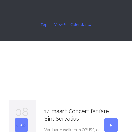
Top ↑
|
View Full Calendar →
What's new?
08
14 maart: Concert fanfare
Sint Servatius
03 '26
Van harte welkom in OPUS9, de