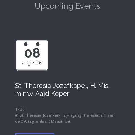
Upcoming Events
08
augustus
St. Theresia-Jozefkapel, H. Mis,
m.m.v. Aajd Koper
17:30
@ St. Theresia_Jozefkerk, (zij-ingang Theresiakerk aan
de D’Artagnanlaan) Maastricht