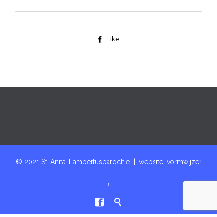
Like

© 2021 St. Anna-Lambertusparochie | website:
vormwijzer
↑

