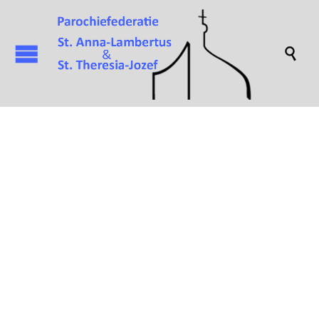

Parochieblad 2026