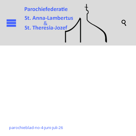

Attachment
parochieblad-no-4-juni-juli-26