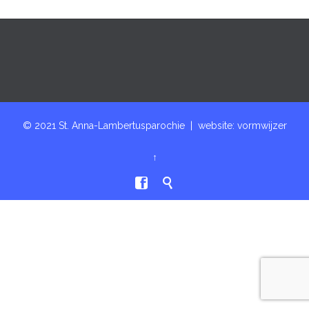
© 2021 St. Anna-Lambertusparochie | website:
vormwijzer
↑

