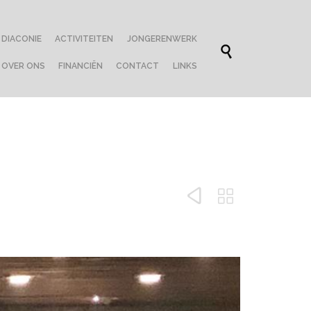
Skip
DIACONIE
ACTIVITEITEN
JONGERENWERK
to

content
OVER ONS
FINANCIËN
CONTACT
LINKS

