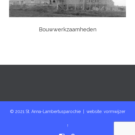
Bouwwerkzaamheden
© 2021 St. Anna-Lambertusparochie | website:
vormwijzer
↑