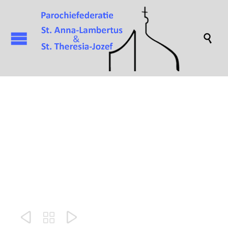

Bouw St.
Theresiakerk


